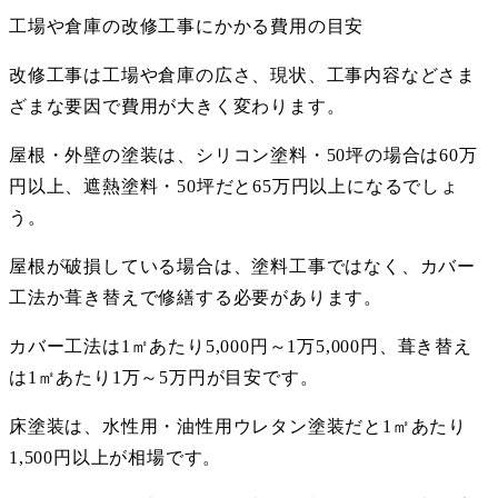
工場や倉庫の改修工事にかかる費用の目安
改修工事は工場や倉庫の広さ、現状、工事内容などさま
ざまな要因で費用が大きく変わります。
屋根・外壁の塗装は、シリコン塗料・
50
坪の場合は
60
万
円以上、遮熱塗料・
50
坪だと
65
万円以上になるでしょ
う。
屋根が破損している場合は、塗料工事ではなく、カバー
工法か葺き替えで修繕する必要があります。
カバー工法は
1
㎡あたり
5,000
円～
1
万
5,000
円、葺き替え
は
1
㎡あたり
1
万～
5
万円が目安です。
床塗装は、水性用・油性用ウレタン塗装だと
1
㎡あたり
1,500
円以上が相場です。