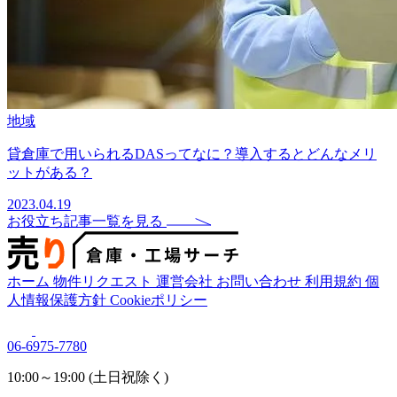
地域
貸倉庫で用いられるDASってなに？導入するとどんなメリ
ットがある？
2023.04.19
お役立ち記事一覧を見る
ホーム
物件リクエスト
運営会社
お問い合わせ
利用規約
個
人情報保護方針
Cookieポリシー
06-6975-7780
10:00～19:00 (土日祝除く)