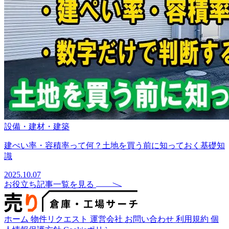
設備・建材・建築
建ぺい率・容積率って何？土地を買う前に知っておく基礎知
識
2025.10.07
お役立ち記事一覧を見る
ホーム
物件リクエスト
運営会社
お問い合わせ
利用規約
個