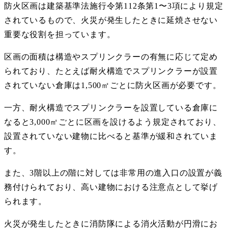
防火区画は建築基準法施行令第
112
条第
1
〜
3
項により規定
されているもので、火災が発生したときに延焼させない
重要な役割を担っています。
区画の面積は構造やスプリンクラーの有無に応じて定め
られており、たとえば耐火構造でスプリンクラーが設置
されていない倉庫は
1,500
㎡ごとに防火区画が必要です。
一方、耐火構造でスプリンクラーを設置している倉庫に
なると
3,000
㎡ごとに区画を設けるよう規定されており、
設置されていない建物に比べると基準が緩和されていま
す。
また、
3
階以上の階に対しては非常用の進入口の設置が義
務付けられており、高い建物における注意点として挙げ
られます。
火災が発生したときに消防隊による消火活動が円滑にお