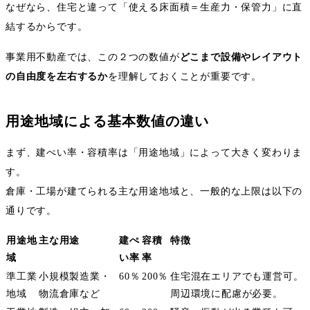
なぜなら、住宅と違って「使える床面積＝生産力・保管力」に直
結するからです。
事業用不動産では、この２つの数値が
どこまで設備やレイアウト
の自由度を左右するか
を理解しておくことが重要です。
用途地域による基本数値の違い
まず、建ぺい率・容積率は「用途地域」によって大きく変わりま
す。
倉庫・工場が建てられる主な用途地域と、一般的な上限は以下の
通りです。
用途地
主な用途
建ぺ
容積
特徴
域
い率
率
準工業
小規模製造業・
60
％
200
％
住宅混在エリアでも運営可。
地域
物流倉庫など
周辺環境に配慮が必要。