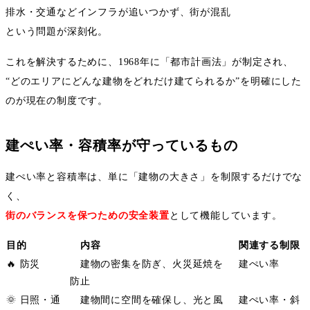
排水・交通などインフラが追いつかず、街が混乱
という問題が深刻化。
これを解決するために、
1968
年に「都市計画法」が制定され、
“
どのエリアにどんな建物をどれだけ建てられるか
”
を明確にした
のが現在の制度です。
建ぺい率・容積率が守っているもの
建ぺい率と容積率は、単に「建物の大きさ」を制限するだけでな
く、
街のバランスを保つための安全装置
として機能しています。
目的
内容
関連する制限
🔥
防災
建物の密集を防ぎ、火災延焼を
建ぺい率
防止
🌞
日照・通
建物間に空間を確保し、光と風
建ぺい率・斜