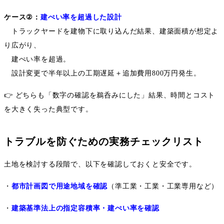
ケース
②
：
建ぺい率を超過した設計
トラックヤードを建物下に取り込んだ結果、建築面積が想定よ
り広がり、
建ぺい率を超過。
設計変更で半年以上の工期遅延＋追加費用
800
万円発生。
👉
どちらも「数字の確認を鵜呑みにした」結果、時間とコスト
を大きく失った典型です。
トラブルを防ぐための実務チェックリスト
土地を検討する段階で、以下を確認しておくと安全です。
・
都市計画図で用途地域を確認
（準工業・工業・工業専用など）
・
建築基準法上の指定容積率・建ぺい率を確認