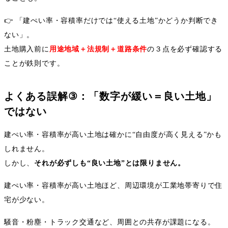
👉
「建ぺい率・容積率だけでは
“
使える土地
”
かどうか判断でき
ない」。
土地購入前に
用途地域＋法規制＋道路条件
の３点を必ず確認する
ことが鉄則です。
よくある誤解
③
：「数字が緩い＝良い土地」
ではない
建ぺい率・容積率が高い土地は確かに
“
自由度が高く見える
”
かも
しれません。
しかし、
それが必ずしも
“
良い土地
”
とは限りません。
建ぺい率・容積率が高い土地ほど、周辺環境が工業地帯寄りで住
宅が少ない。
騒音・粉塵・トラック交通など、周囲との共存が課題になる。