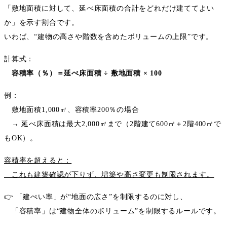
「敷地面積に対して、延べ床面積の合計をどれだけ建ててよい
か」を示す割合です。
いわば、
“
建物の高さや階数を含めたボリュームの上限
”
です。
計算式：
容積率（％）＝延べ床面積
÷
敷地面積
× 100
例：
敷地面積
1,000
㎡、容積率
200
％の場合
→
延べ床面積は最大
2,000
㎡まで（
2
階建て
600
㎡＋
2
階
400
㎡で
も
OK
）。
容積率を超えると：
これも建築確認が下りず、増築や高さ変更も制限されます。
👉
「建ぺい率」が
“
地面の広さ
”
を制限するのに対し、
「容積率」は
“
建物全体のボリューム
”
を制限するルールです。