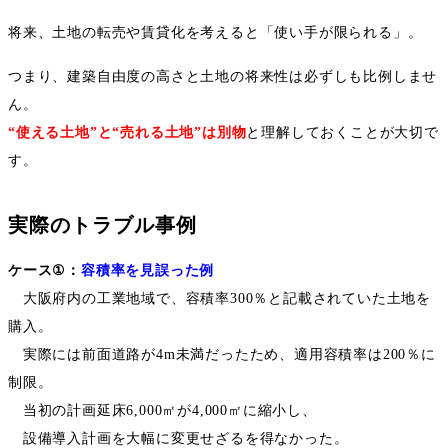
将来、土地の転売や賃貸化を考えると「使い手が限られる」。
つまり、建築自由度の高さと土地の将来性は必ずしも比例しませ
ん。
“
使える土地
”
と
“
売れる土地
”
は別物
と理解しておくことが大切で
す。
実際のトラブル事例
ケース
①
：
容積率を見誤った例
大阪府内の工業地域で、容積率
300
％と記載されていた土地を
購入。
実際には前面道路が
4m
未満だったため、適用容積率は
200
％に
制限。
当初の計画延床
6,000
㎡が
4,000
㎡に縮小し、
設備導入計画を大幅に変更せざるを得なかった。