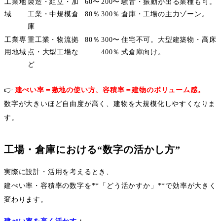
工業地
製造・組立・加
60
〜
200
〜
騒音・振動が出る業種も可。
域
工業・中規模倉
80
％
300
％
倉庫・工場の主力ゾーン。
庫
工業専
重工業・物流拠
80
％
300
〜
住宅不可。大型建築物・高床
用地域
点・大型工場な
400
％
式倉庫向け。
ど
👉
建ぺい率＝敷地の使い方、容積率＝建物のボリューム感。
数字が大きいほど自由度が高く、建物を大規模化しやすくなりま
す。
工場・倉庫における
“
数字の活かし方
”
実際に設計・活用を考えるとき、
建ぺい率・容積率の数字を
**
「どう活かすか」
**
で効率が大きく
変わります。