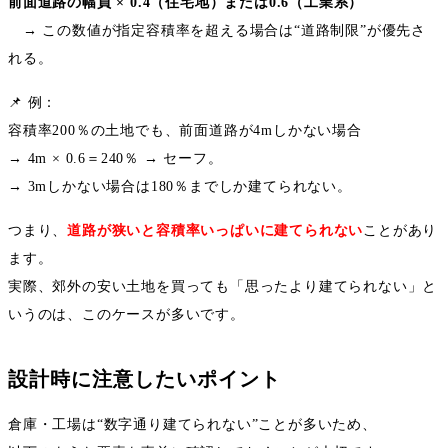
前面道路の幅員
× 0.4
（住宅地）または
0.6
（工業系）
→
この数値が指定容積率を超える場合は
“
道路制限
”
が優先さ
れる。
📌
例：
容積率
200
％の土地でも、前面道路が
4m
しかない場合
→ 4m × 0.6
＝
240
％
→
セーフ。
→ 3m
しかない場合は
180
％までしか建てられない。
つまり、
道路が狭いと容積率いっぱいに建てられない
ことがあり
ます。
実際、郊外の安い土地を買っても「思ったより建てられない」と
いうのは、このケースが多いです。
設計時に注意したいポイント
倉庫・工場は
“
数字通り建てられない
”
ことが多いため、