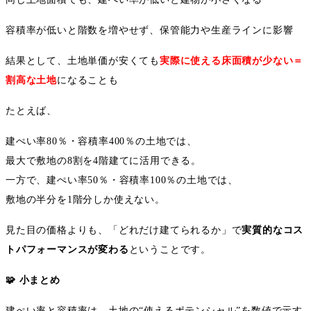
容積率が低いと階数を増やせず、保管能力や生産ラインに影響
結果として、土地単価が安くても
実際に使える床面積が少ない＝
割高な土地
になることも
たとえば、
建ぺい率
80
％・容積率
400
％の土地では、
最大で敷地の
8
割を
4
階建てに活用できる。
一方で、建ぺい率
50
％・容積率
100
％の土地では、
敷地の半分を
1
階分しか使えない。
見た目の価格よりも、「どれだけ建てられるか」で
実質的なコス
トパフォーマンスが変わる
ということです。
🧩
小まとめ
建ぺい率と容積率は、土地の
“
使えるポテンシャル
”
を数値で示す