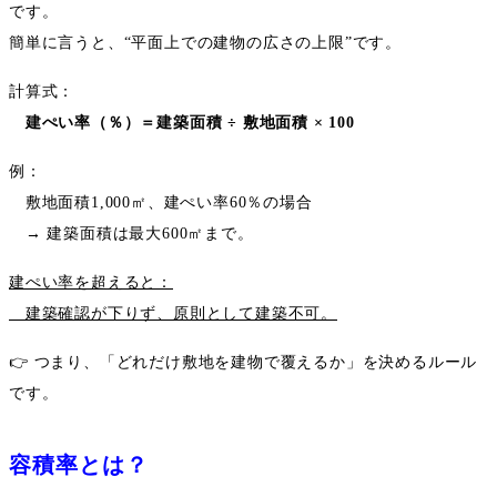
です。
簡単に言うと、
“
平面上での建物の広さの上限
”
です。
計算式：
建ぺい率（％）＝建築面積
÷
敷地面積
× 100
例：
敷地面積
1,000
㎡、建ぺい率
60
％の場合
→
建築面積は最大
600
㎡まで。
建ぺい率を超えると：
建築確認が下りず、原則として建築不可。
👉
つまり、「どれだけ敷地を建物で覆えるか」を決めるルール
です。
容積率とは？