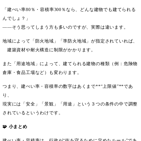
「建ぺい率
80
％・容積率
300
％なら、どんな建物でも建てられる
んでしょ？」
――
そう思ってしまう方も多いのですが、実際は違います。
地域によって「防火地域」「準防火地域」が指定されていれば、
建築資材や耐火構造に制限がかかります。
また「用途地域」によって、建てられる建物の種類（例：危険物
倉庫・食品工場など）も変わります。
つまり、建ぺい率・容積率の数字はあくまで
**“
上限値
”**
であ
り、
現実には「安全」「景観」「用途」という３つの条件の中で調整
されているというわけです。
🧩
小まとめ
建ぺい率・容積率は、行政が
“
街を守るために定めたルール
”
であ