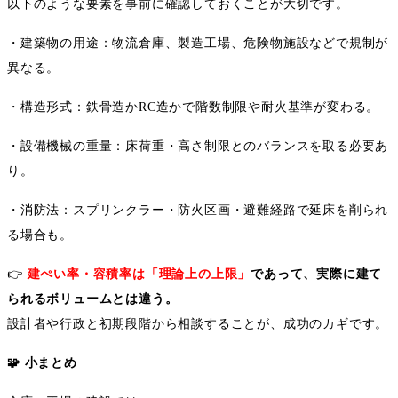
以下のような要素を事前に確認しておくことが大切です。
・建築物の用途：物流倉庫、製造工場、危険物施設などで規制が
異なる。
・構造形式：鉄骨造か
RC
造かで階数制限や耐火基準が変わる。
・設備機械の重量：床荷重・高さ制限とのバランスを取る必要あ
り。
・消防法：スプリンクラー・防火区画・避難経路で延床を削られ
る場合も。
👉
建ぺい率・容積率は「理論上の上限」
であって、実際に建て
られるボリュームとは違う。
設計者や行政と初期段階から相談することが、成功のカギです。
🧩
小まとめ