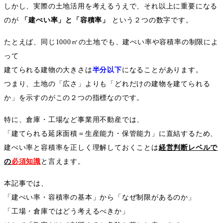
しかし、実際の土地活用を考えるうえで、それ以上に重要になる
のが
「建ぺい率」と「容積率」
という２つの数字です。
たとえば、同じ
1000
㎡の土地でも、建ぺい率や容積率の制限によ
って
建てられる建物の大きさは
半分以下
になることがあります。
つまり、土地の「広さ」よりも「どれだけの建物を建てられる
か」を示すのがこの２つの指標なのです。
特に、倉庫・工場など事業用不動産では、
「建てられる延床面積＝生産能力・保管能力」に直結するため、
建ぺい率と容積率を正しく理解しておくことは
経営判断レベルで
の
必須知識
と言えます。
本記事では、
「建ぺい率・容積率の基本」から「なぜ制限があるのか」
「工場・倉庫ではどう考えるべきか」