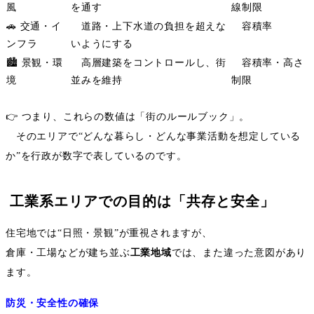
風
を通す
線制限
🚗
交通・イ
道路・上下水道の負担を超えな
容積率
ンフラ
いようにする
🏙️
景観・環
高層建築をコントロールし、街
容積率・高さ
境
並みを維持
制限
👉
つまり、これらの数値は「街のルールブック」。
そのエリアで
“
どんな暮らし・どんな事業活動を想定している
か
”
を行政が数字で表しているのです。
工業系エリアでの目的は「共存と安全」
住宅地では
“
日照・景観
”
が重視されますが、
倉庫・工場などが建ち並ぶ
工業地域
では、また違った意図があり
ます。
防災・安全性の確保