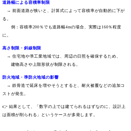
道路幅による容積率制限
→
前面道路が狭いと、計算式によって容積率が自動的に下が
る。
例：容積率
200
％でも道路幅
4m
の場合、実際は
160
％程度
に。
高さ制限・斜線制限
→
住宅地や準工業地域では、周辺の日照を確保するため、
建物高さや上階形状が制限される。
防火地域・準防火地域の影響
→
鉄骨造で延床を増やそうとすると、耐火被覆などの追加コ
ストが発生。
👉
結果として、「数字の上では建てられるはずなのに、設計上
は面積が削られる」というケースが多発します。