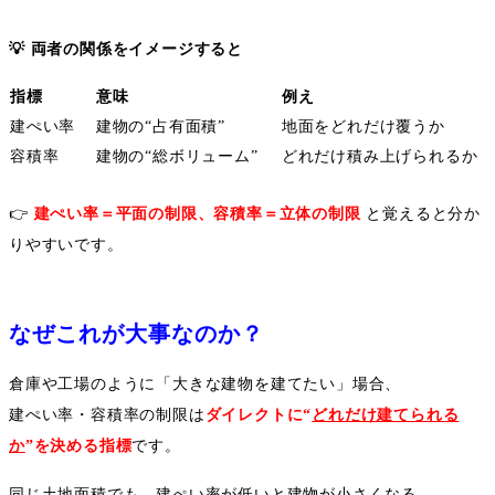
💡
両者の関係をイメージすると
指標
意味
例え
建ぺい率
建物の
“
占有面積
”
地面をどれだけ覆うか
容積率
建物の
“
総ボリューム
”
どれだけ積み上げられるか
👉
建ぺい率＝平面の制限、容積率＝立体の制限
と覚えると分か
りやすいです。
なぜこれが大事なのか？
倉庫や工場のように「大きな建物を建てたい」場合、
建ぺい率・容積率の制限は
ダイレクトに
“
どれだけ建てられる
か
”
を決める指標
です。
同じ土地面積でも、建ぺい率が低いと建物が小さくなる