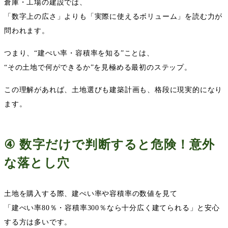
倉庫・工場の建設では、
「数字上の広さ」よりも「実際に使えるボリューム」を読む力が
問われます。
つまり、
“
建ぺい率・容積率を知る
”
ことは、
“
その土地で何ができるか
”
を見極める最初のステップ。
この理解があれば、土地選びも建築計画も、格段に現実的になり
ます。
④
数字だけで判断すると危険！意外
な落とし穴
土地を購入する際、建ぺい率や容積率の数値を見て
「建ぺい率
80
％・容積率
300
％なら十分広く建てられる」と安心
する方は多いです。