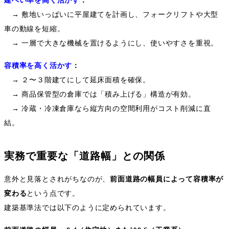
建ぺい率を高く活かす
：
→
敷地いっぱいに平屋建てを計画し、フォークリフトや大型
車の動線を短縮。
→
一層で大きな機械を置けるようにし、使いやすさを重視。
容積率を高く活かす
：
→
２〜３階建てにして延床面積を確保。
→
商品保管型の倉庫では「積み上げる」構造が有効。
→
冷蔵・冷凍倉庫なら縦方向の空間利用がコスト削減に直
結。
実務で重要な「道路幅」との関係
意外と見落とされがちなのが、
前面道路の幅員によって容積率が
変わる
という点です。
建築基準法では以下のように定められています。