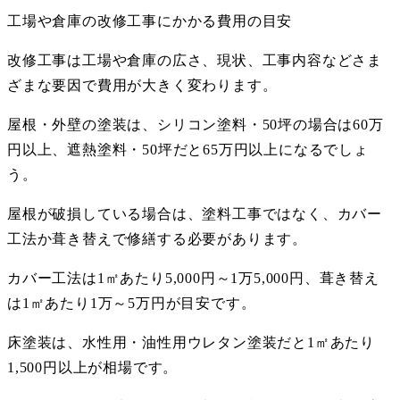
工場や倉庫の改修工事にかかる費用の目安
改修工事は工場や倉庫の広さ、現状、工事内容などさま
ざまな要因で費用が大きく変わります。
屋根・外壁の塗装は、シリコン塗料・
50
坪の場合は
60
万
円以上、遮熱塗料・
50
坪だと
65
万円以上になるでしょ
う。
屋根が破損している場合は、塗料工事ではなく、カバー
工法か葺き替えで修繕する必要があります。
カバー工法は
1
㎡あたり
5,000
円～
1
万
5,000
円、葺き替え
は
1
㎡あたり
1
万～
5
万円が目安です。
床塗装は、水性用・油性用ウレタン塗装だと
1
㎡あたり
1,500
円以上が相場です。