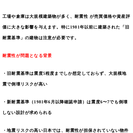
工場や倉庫は大規模建築物が多く、耐震性 が売買価格や資産評
価に大きな影響を与えます。特に
1981
年以前に建築された「旧
耐震基準」の建物は注意が必要です。
耐震性が問題となる背景
・旧耐震基準は震度
5
程度までしか想定しておらず、大規模地
震で倒壊リスクが高い
・新耐震基準（
1981
年
6
月以降確認申請）は震度
6
〜
7
でも倒壊
しない設計が求められる
・地震リスクの高い日本では、耐震性が担保されていない物件