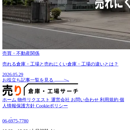
売買・不動産関係
売れる倉庫・工場と売れにくい倉庫・工場の違いとは？
2026.05.29
お役立ち記事一覧を見る
ホーム
物件リクエスト
運営会社
お問い合わせ
利用規約
個
人情報保護方針
Cookieポリシー
06-6975-7780