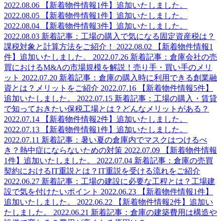
2022.08.06
【新着物件情報1件】追加いたしました。
2022.08.05
【新着物件情報1件】追加いたしました。
2022.08.04
【新着物件情報3件】追加いたしました。
2022.08.03
新着記事：工場の購入で気になる固定資産税は？
課税対象と計算方法をご紹介！
2022.08.02
【新着物件情報1
件】追加いたしました。
2022.07.26
新着記事：倉庫会社の売
買におけるM&Aの市場規模を解説！売り手・買い手のメリ
ット
2022.07.20
新着記事：倉庫の購入時に利用できる創業融
資とは？メリットをご紹介
2022.07.16
【新着物件情報5件】
追加いたしました。
2022.07.15
新着記事：工場の購入・賃貸
で知っておきたい保税工場とは？どんなメリットがある？
2022.07.14
【新着物件情報2件】追加いたしました。
2022.07.13
【新着物件情報1件】追加いたしました。
2022.07.11
新着記事：暑い夏の倉庫内でマスクはつけるべ
き？熱中症にならないための対策
2022.07.09
【新着物件情報
1件】追加いたしました。
2022.07.04
新着記事：倉庫の売買
契約におけるIT重説とは？IT重説を受ける流れをご紹介
2022.06.27
新着記事：工場の建設に必要な工程とは？工場建
設で気を付けたいポイント
2022.06.23
【新着物件情報1件】
追加いたしました。
2022.06.22
【新着物件情報2件】追加い
たしました。
2022.06.21
新着記事：倉庫の建築費用は構造や