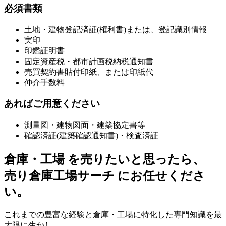
必須書類
土地・建物登記済証(権利書)または、登記識別情報
実印
印鑑証明書
固定資産税・都市計画税納税通知書
売買契約書貼付印紙、または印紙代
仲介手数料
あればご用意ください
測量図・建物図面・建築協定書等
確認済証(建築確認通知書)・検査済証
倉庫
・
工場 を売りたいと思ったら、
売り倉庫工場サーチ にお任せくださ
い。
これまでの豊富な経験と倉庫・工場に特化した専門知識を最
大限に生かし、