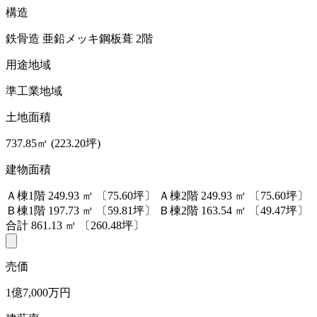
構造
鉄骨造 亜鉛メッキ鋼板葺 2階
用途地域
準工業地域
土地面積
737.85㎡ (223.20坪)
建物面積
Ａ棟1階
249.93
㎡
〔75.60坪〕
Ａ棟2階
249.93
㎡
〔75.60坪〕
Ｂ棟1階
197.73
㎡
〔59.81坪〕
Ｂ棟2階
163.54
㎡
〔49.47坪〕
合計
861.13
㎡
〔260.48坪〕
売価
1億7,000万円