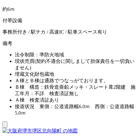
約6ｍ
付帯設備
事務所付き / 駅チカ / 高速IC / 駐車スペース有り
備考
法令制限：準防火地域
現状売買(契約不適合に関しまして担保責任を一切負い
ません)
埋蔵文化財包蔵地
Ａ棟とＢ棟は通路でつなっがております。
Ｂ棟 構造：鉄骨造亜鉛メッキ・スレート葺2階建 施
工年月：不詳 検査済証無し
Ａ棟 検査済証あり
接道状況 東側：公道道路幅6.0ｍ 西側：公道道路幅
5.0ｍ