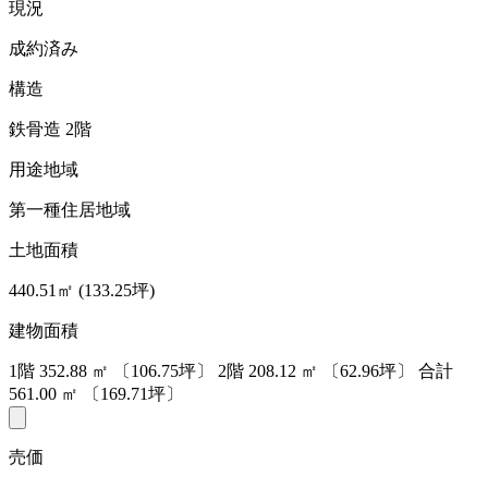
現況
成約済み
構造
鉄骨造 2階
用途地域
第一種住居地域
土地面積
440.51㎡ (133.25坪)
建物面積
1階
352.88
㎡
〔106.75坪〕
2階
208.12
㎡
〔62.96坪〕
合計
561.00
㎡
〔169.71坪〕
売価