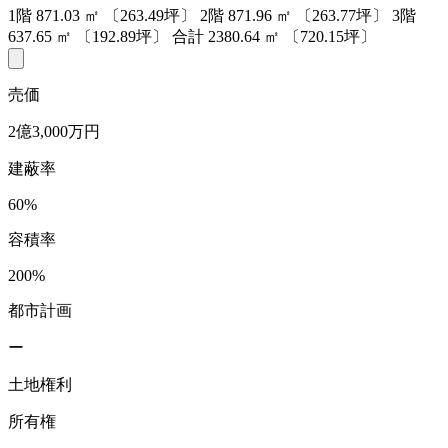
1階
871.03
㎡
〔263.49坪〕
2階
871.96
㎡
〔263.77坪〕
3階
637.65
㎡
〔192.89坪〕
合計
2380.64
㎡
〔720.15坪〕
売価
2億3,000万円
建蔽率
60%
容積率
200%
都市計画
ー
土地権利
所有権