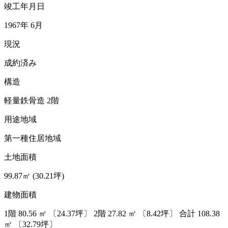
竣工年月日
1967年 6月
現況
成約済み
構造
軽量鉄骨造 2階
用途地域
第一種住居地域
土地面積
99.87㎡ (30.21坪)
建物面積
1階
80.56
㎡
〔24.37坪〕
2階
27.82
㎡
〔8.42坪〕
合計
108.38
㎡
〔32.79坪〕