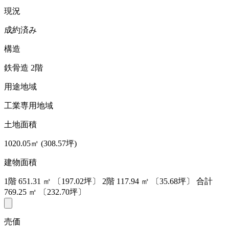
現況
成約済み
構造
鉄骨造 2階
用途地域
工業専用地域
土地面積
1020.05㎡ (308.57坪)
建物面積
1階
651.31
㎡
〔197.02坪〕
2階
117.94
㎡
〔35.68坪〕
合計
769.25
㎡
〔232.70坪〕
売価