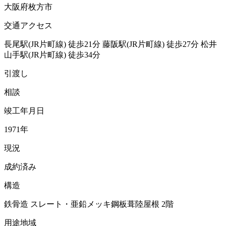
大阪府枚方市
交通アクセス
長尾駅(JR片町線)
徒歩21分
藤阪駅(JR片町線)
徒歩27分
松井
山手駅(JR片町線)
徒歩34分
引渡し
相談
竣工年月日
1971年
現況
成約済み
構造
鉄骨造 スレート・亜鉛メッキ鋼板葺陸屋根 2階
用途地域