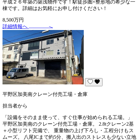
平成２６年築の築浅物件です！駅徒歩圏×整形地の希少な一
棟です。詳細はお気軽にお申し付けください！
8,500万円
詳細情報へ
平野区加美南クレーン付売工場・倉庫
担当者から
「設備をそのまま使って、すぐ仕事が始められる工場。」
平野区加美南のクレーン付売工場・倉庫。 2.8tクレーン2基
＋小型リフト完備で、 重量物の上げ下ろし・工程分けもス
ムーズ。 八尾ICまで約5分、搬入出のストレスも少ない立地