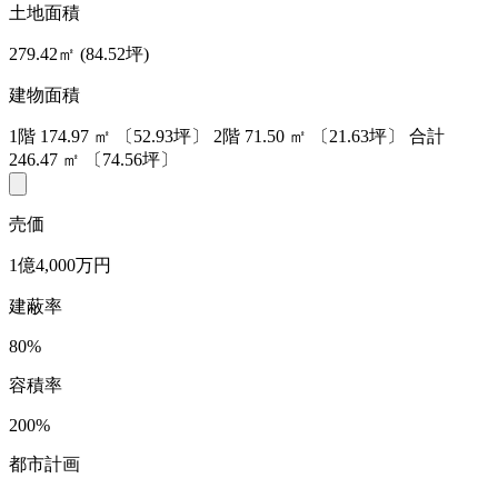
土地面積
279.42㎡ (84.52坪)
建物面積
1階
174.97
㎡
〔52.93坪〕
2階
71.50
㎡
〔21.63坪〕
合計
246.47
㎡
〔74.56坪〕
売価
1億4,000万円
建蔽率
80%
容積率
200%
都市計画