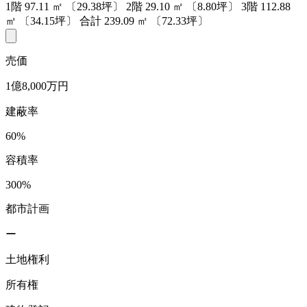
1階
97.11
㎡
〔29.38坪〕
2階
29.10
㎡
〔8.80坪〕
3階
112.88
㎡
〔34.15坪〕
合計
239.09
㎡
〔72.33坪〕
売価
1億8,000万円
建蔽率
60%
容積率
300%
都市計画
ー
土地権利
所有権