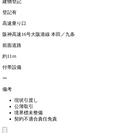
建物登記
登記有
高速乗り口
阪神高速16号大阪港線 本田／九条
前面道路
約11ｍ
付帯設備
ー
備考
現状引渡し
公簿取引
境界標未整備
契約不適合責任免責