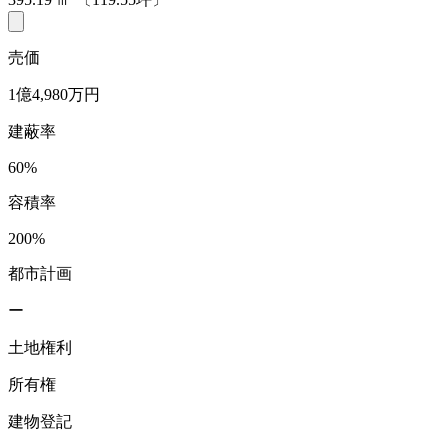
売価
1億4,980万円
建蔽率
60%
容積率
200%
都市計画
ー
土地権利
所有権
建物登記