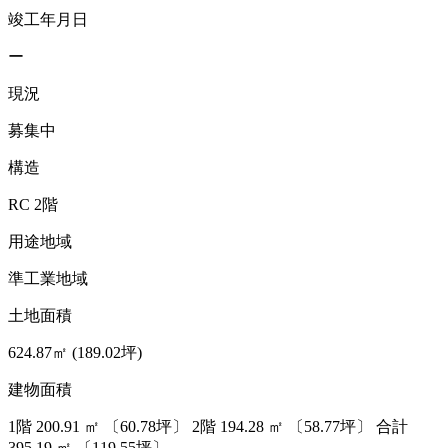
竣工年月日
ー
現況
募集中
構造
RC 2階
用途地域
準工業地域
土地面積
624.87㎡ (189.02坪)
建物面積
1階
200.91
㎡
〔60.78坪〕
2階
194.28
㎡
〔58.77坪〕
合計
395.19
㎡
〔119.55坪〕