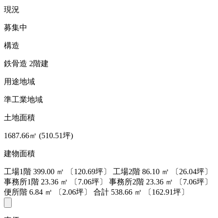
現況
募集中
構造
鉄骨造 2階建
用途地域
準工業地域
土地面積
1687.66㎡ (510.51坪)
建物面積
工場1階
399.00
㎡
〔120.69坪〕
工場2階
86.10
㎡
〔26.04坪〕
事務所1階
23.36
㎡
〔7.06坪〕
事務所2階
23.36
㎡
〔7.06坪〕
便所階
6.84
㎡
〔2.06坪〕
合計
538.66
㎡
〔162.91坪〕