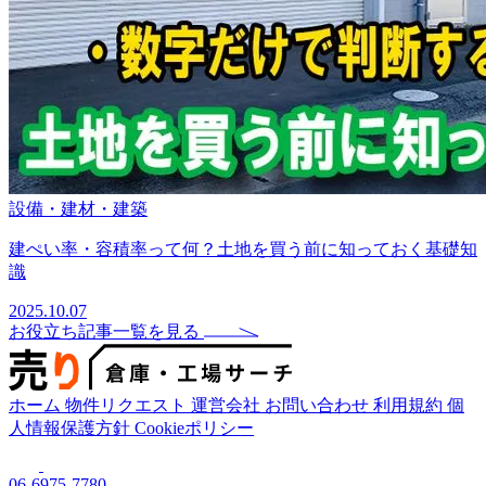
設備・建材・建築
建ぺい率・容積率って何？土地を買う前に知っておく基礎知
識
2025.10.07
お役立ち記事一覧を見る
ホーム
物件リクエスト
運営会社
お問い合わせ
利用規約
個
人情報保護方針
Cookieポリシー
06-6975-7780