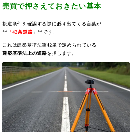
売買で押さえておきたい基本
接道条件を確認する際に必ず出てくる言葉が
**
「
42条道路
」**です。
これは建築基準法第42条で定められている
建築基準法上の道路
を指します。