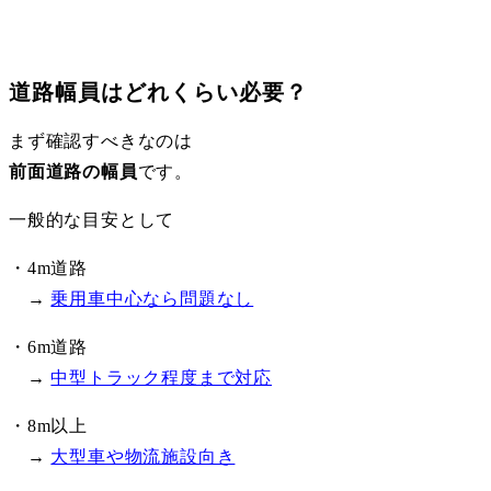
道路幅員はどれくらい必要？
まず確認すべきなのは
前面道路の幅員
です。
一般的な目安として
・4m道路
→
乗用車中心なら問題なし
・6m道路
→
中型トラック程度まで対応
・8m以上
→
大型車や物流施設向き