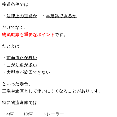
接道条件では
・
法律上の道路か
・
再建築できるか
だけでなく、
物流動線も重要なポイント
です。
たとえば
・
前面道路が狭い
・
曲がり角が多い
・
大型車が旋回できない
といった場合、
工場や倉庫として使いにくくなることがあります。
特に物流倉庫では
・
4t車
・
10t車
・
トレーラー