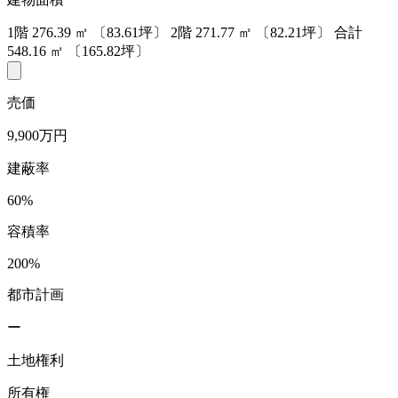
1階
276.39
㎡
〔83.61坪〕
2階
271.77
㎡
〔82.21坪〕
合計
548.16
㎡
〔165.82坪〕
売価
9,900万円
建蔽率
60%
容積率
200%
都市計画
ー
土地権利
所有権