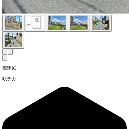
高速IC
駅チカ