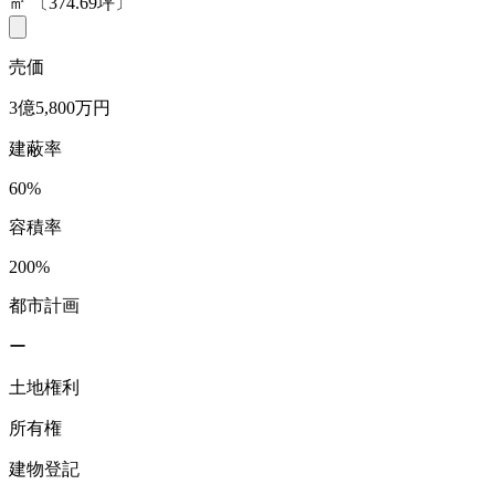
㎡
〔374.69坪〕
売価
3億5,800万円
建蔽率
60%
容積率
200%
都市計画
ー
土地権利
所有権
建物登記