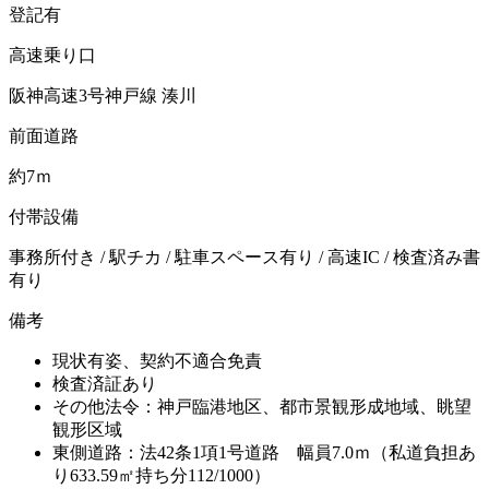
登記有
高速乗り口
阪神高速3号神戸線 湊川
前面道路
約7ｍ
付帯設備
事務所付き / 駅チカ / 駐車スペース有り / 高速IC / 検査済み書
有り
備考
現状有姿、契約不適合免責
検査済証あり
その他法令：神戸臨港地区、都市景観形成地域、眺望
観形区域
東側道路：法42条1項1号道路 幅員7.0ｍ（私道負担あ
り633.59㎡持ち分112/1000）