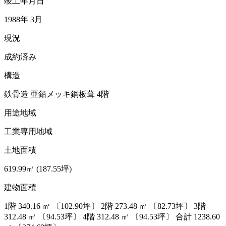
竣工年月日
1988年 3月
現況
成約済み
構造
鉄骨造 亜鉛メッキ鋼板葺 4階
用途地域
工業専用地域
土地面積
619.99㎡ (187.55坪)
建物面積
1階
340.16
㎡
〔102.90坪〕
2階
273.48
㎡
〔82.73坪〕
3階
312.48
㎡
〔94.53坪〕
4階
312.48
㎡
〔94.53坪〕
合計
1238.60