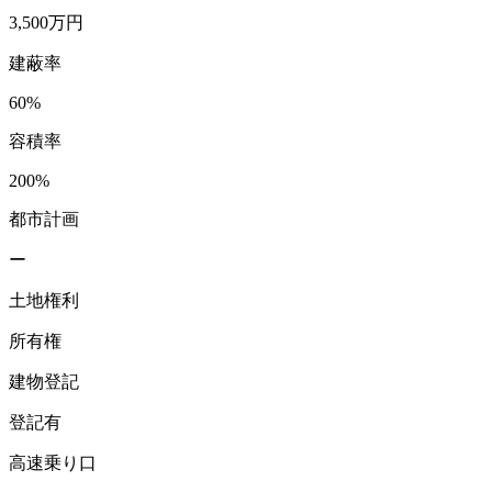
3,500万円
建蔽率
60%
容積率
200%
都市計画
ー
土地権利
所有権
建物登記
登記有
高速乗り口