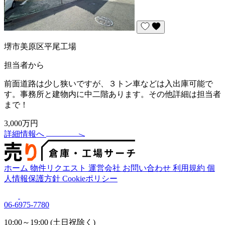
堺市美原区平尾工場
担当者から
前面道路は少し狭いですが、３トン車などは入出庫可能で
す。事務所と建物内に中二階あります。その他詳細は担当者
まで！
3,000万円
詳細情報へ
ホーム
物件リクエスト
運営会社
お問い合わせ
利用規約
個
人情報保護方針
Cookieポリシー
06-6975-7780
10:00～19:00 (土日祝除く)